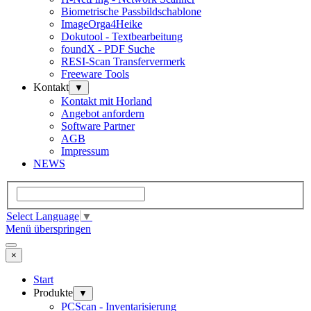
Biometrische Passbildschablone
ImageOrga4Heike
Dokutool - Textbearbeitung
foundX - PDF Suche
RESI-Scan Transfervermerk
Freeware Tools
Kontakt
▼
Kontakt mit Horland
Angebot anfordern
Software Partner
AGB
Impressum
NEWS
Select Language
▼
Menü überspringen
×
Start
Produkte
▼
PCScan - Inventarisierung