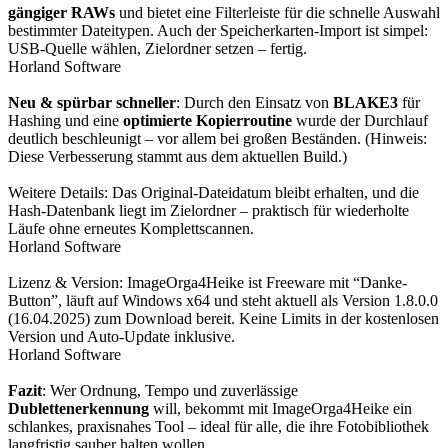
gängiger RAWs
und bietet eine Filterleiste für die schnelle Auswahl
bestimmter Dateitypen. Auch der Speicherkarten-Import ist simpel:
USB-Quelle wählen, Zielordner setzen – fertig.
Horland Software
Neu & spürbar schneller
: Durch den Einsatz von
BLAKE3
für
Hashing und eine
optimierte Kopierroutine
wurde der Durchlauf
deutlich beschleunigt – vor allem bei großen Beständen. (Hinweis:
Diese Verbesserung stammt aus dem aktuellen Build.)
Weitere Details: Das Original-Dateidatum bleibt erhalten, und die
Hash-Datenbank liegt im Zielordner – praktisch für wiederholte
Läufe ohne erneutes Komplettscannen.
Horland Software
Lizenz & Version: ImageOrga4Heike ist Freeware mit “Danke-
Button”, läuft auf Windows x64 und steht aktuell als Version 1.8.0.0
(16.04.2025) zum Download bereit. Keine Limits in der kostenlosen
Version und Auto-Update inklusive.
Horland Software
Fazit
: Wer Ordnung, Tempo und zuverlässige
Dublettenerkennung
will, bekommt mit ImageOrga4Heike ein
schlankes, praxisnahes Tool – ideal für alle, die ihre Fotobibliothek
langfristig sauber halten wollen.