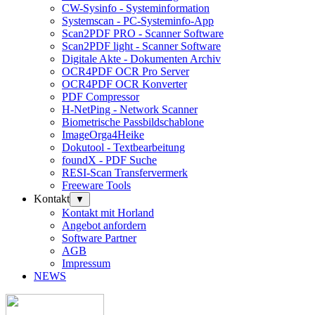
CW-Sysinfo - Systeminformation
Systemscan - PC-Systeminfo-App
Scan2PDF PRO - Scanner Software
Scan2PDF light - Scanner Software
Digitale Akte - Dokumenten Archiv
OCR4PDF OCR Pro Server
OCR4PDF OCR Konverter
PDF Compressor
H-NetPing - Network Scanner
Biometrische Passbildschablone
ImageOrga4Heike
Dokutool - Textbearbeitung
foundX - PDF Suche
RESI-Scan Transfervermerk
Freeware Tools
Kontakt
▼
Kontakt mit Horland
Angebot anfordern
Software Partner
AGB
Impressum
NEWS