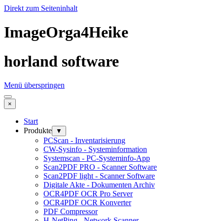
Direkt zum Seiteninhalt
ImageOrga4Heike
horland software
Menü überspringen
×
Start
Produkte
▼
PCScan - Inventarisierung
CW-Sysinfo - Systeminformation
Systemscan - PC-Systeminfo-App
Scan2PDF PRO - Scanner Software
Scan2PDF light - Scanner Software
Digitale Akte - Dokumenten Archiv
OCR4PDF OCR Pro Server
OCR4PDF OCR Konverter
PDF Compressor
H-NetPing - Network Scanner