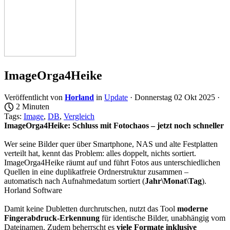
ImageOrga4Heike
Veröffentlicht von
Horland
in
Update
· Donnerstag 02 Okt 2025 ·
2 Minuten
Tags:
Image
,
DB
,
Vergleich
ImageOrga4Heike: Schluss mit Fotochaos – jetzt noch schneller
Wer seine Bilder quer über Smartphone, NAS und alte Festplatten
verteilt hat, kennt das Problem: alles doppelt, nichts sortiert.
ImageOrga4Heike räumt auf und führt Fotos aus unterschiedlichen
Quellen in eine duplikatfreie Ordnerstruktur zusammen –
automatisch nach Aufnahmedatum sortiert (
Jahr\Monat\Tag
).
Horland Software
Damit keine Dubletten durchrutschen, nutzt das Tool
moderne
Fingerabdruck-Erkennung
für identische Bilder, unabhängig vom
Dateinamen. Zudem beherrscht es
viele Formate inklusive