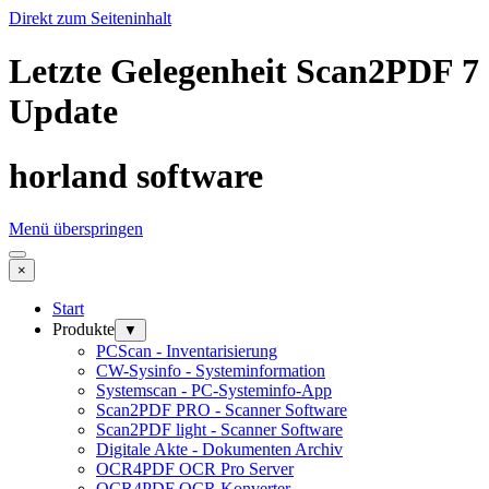
Direkt zum Seiteninhalt
Letzte Gelegenheit Scan2PDF 7
Update
horland software
Menü überspringen
×
Start
Produkte
▼
PCScan - Inventarisierung
CW-Sysinfo - Systeminformation
Systemscan - PC-Systeminfo-App
Scan2PDF PRO - Scanner Software
Scan2PDF light - Scanner Software
Digitale Akte - Dokumenten Archiv
OCR4PDF OCR Pro Server
OCR4PDF OCR Konverter