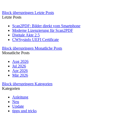
Block überspringen Letzte Posts
Letzte Posts
Scan2PDF: Bilder direkt vom Smartphone
Moderne Lizenzierung für Scan2PDF
Digitale Akte 2.5
CWSysinfo UEFI Certificate
Block überspringen Monatliche Posts
Monatliche Posts
Aug 2026
Jul 2026
Apr 2026
Mär 2026
Block überspringen Kategorien
Kategorien
Anleitung
Neu
Update
tipps und tricks