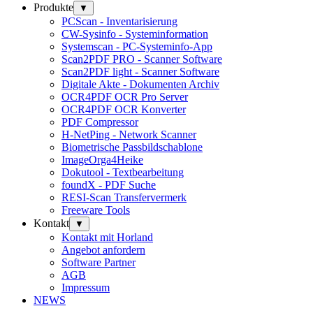
Produkte
▼
PCScan - Inventarisierung
CW-Sysinfo - Systeminformation
Systemscan - PC-Systeminfo-App
Scan2PDF PRO - Scanner Software
Scan2PDF light - Scanner Software
Digitale Akte - Dokumenten Archiv
OCR4PDF OCR Pro Server
OCR4PDF OCR Konverter
PDF Compressor
H-NetPing - Network Scanner
Biometrische Passbildschablone
ImageOrga4Heike
Dokutool - Textbearbeitung
foundX - PDF Suche
RESI-Scan Transfervermerk
Freeware Tools
Kontakt
▼
Kontakt mit Horland
Angebot anfordern
Software Partner
AGB
Impressum
NEWS