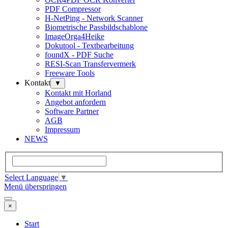
PDF Compressor
H-NetPing - Network Scanner
Biometrische Passbildschablone
ImageOrga4Heike
Dokutool - Textbearbeitung
foundX - PDF Suche
RESI-Scan Transfervermerk
Freeware Tools
Kontakt
▼
Kontakt mit Horland
Angebot anfordern
Software Partner
AGB
Impressum
NEWS
Select Language
▼
Menü überspringen
×
Start