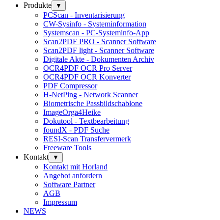
Produkte
▼
PCScan - Inventarisierung
CW-Sysinfo - Systeminformation
Systemscan - PC-Systeminfo-App
Scan2PDF PRO - Scanner Software
Scan2PDF light - Scanner Software
Digitale Akte - Dokumenten Archiv
OCR4PDF OCR Pro Server
OCR4PDF OCR Konverter
PDF Compressor
H-NetPing - Network Scanner
Biometrische Passbildschablone
ImageOrga4Heike
Dokutool - Textbearbeitung
foundX - PDF Suche
RESI-Scan Transfervermerk
Freeware Tools
Kontakt
▼
Kontakt mit Horland
Angebot anfordern
Software Partner
AGB
Impressum
NEWS