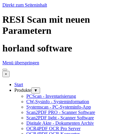
Direkt zum Seiteninhalt
RESI Scan mit neuen
Parametern
horland software
Menü überspringen
×
Start
Produkte
▼
PCScan - Inventarisierung
CW-Sysinfo - Systeminformation
Systemscan - PC-Systeminfo-App
Scan2PDF PRO - Scanner Software
Scan2PDF light - Scanner Software
Digitale Akte - Dokumenten Archiv
OCR4PDF OCR Pro Server
OCR4PDF OCR Konverter