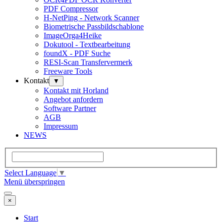
PDF Compressor
H-NetPing - Network Scanner
Biometrische Passbildschablone
ImageOrga4Heike
Dokutool - Textbearbeitung
foundX - PDF Suche
RESI-Scan Transfervermerk
Freeware Tools
Kontakt
▼
Kontakt mit Horland
Angebot anfordern
Software Partner
AGB
Impressum
NEWS
Select Language
▼
Menü überspringen
×
Start