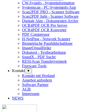
CW-Sysinfo - Systeminformation
Systemscan - PC-Systeminfo-App
Scan2PDF PRO - Scanner Software
Scan2PDF light - Scanner Software
Digitale Akte - Dokumenten Archiv
OCR4PDF OCR Pro Server
OCR4PDF OCR Konverter
PDF Compressor
H-NetPing - Network Scanner
Biometrische Passbildschablone
ImageOrga4Heike
Dokutool - Textbearbeitung
foundX - PDF Suche
RESI-Scan Transfervermerk
Freeware Tools
Kontakt
▼
Kontakt mit Horland
Angebot anfordern
Software Partner
AGB
Impressum
NEWS