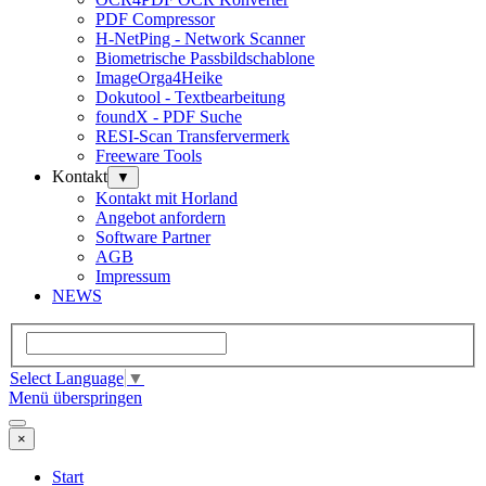
PDF Compressor
H-NetPing - Network Scanner
Biometrische Passbildschablone
ImageOrga4Heike
Dokutool - Textbearbeitung
foundX - PDF Suche
RESI-Scan Transfervermerk
Freeware Tools
Kontakt
▼
Kontakt mit Horland
Angebot anfordern
Software Partner
AGB
Impressum
NEWS
Select Language
▼
Menü überspringen
×
Start