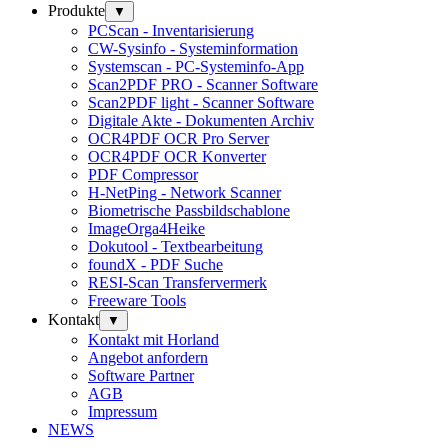
Produkte
▼
PCScan - Inventarisierung
CW-Sysinfo - Systeminformation
Systemscan - PC-Systeminfo-App
Scan2PDF PRO - Scanner Software
Scan2PDF light - Scanner Software
Digitale Akte - Dokumenten Archiv
OCR4PDF OCR Pro Server
OCR4PDF OCR Konverter
PDF Compressor
H-NetPing - Network Scanner
Biometrische Passbildschablone
ImageOrga4Heike
Dokutool - Textbearbeitung
foundX - PDF Suche
RESI-Scan Transfervermerk
Freeware Tools
Kontakt
▼
Kontakt mit Horland
Angebot anfordern
Software Partner
AGB
Impressum
NEWS