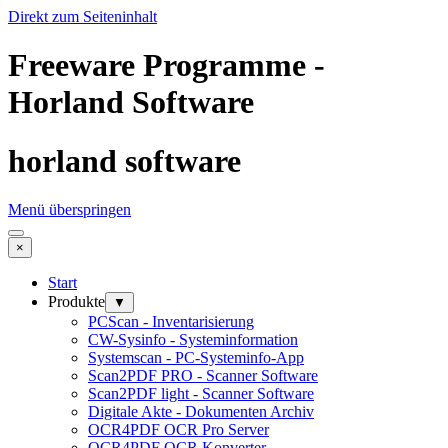
Direkt zum Seiteninhalt
Freeware Programme -
Horland Software
horland software
Menü überspringen
×
Start
Produkte
▼
PCScan - Inventarisierung
CW-Sysinfo - Systeminformation
Systemscan - PC-Systeminfo-App
Scan2PDF PRO - Scanner Software
Scan2PDF light - Scanner Software
Digitale Akte - Dokumenten Archiv
OCR4PDF OCR Pro Server
OCR4PDF OCR Konverter