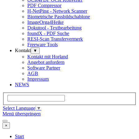
PDF Compressor
H-NetPing - Network Scanner
Biometrische Passbildschablone
ImageOrga4Heike
Dokutool - Textbearbeitung
foundX - PDF Suche
RESI-Scan Transfervermerk
Freeware Tools
Kontakt
▼
Kontakt mit Horland
Angebot anfordern
Software Partner
AGB
Impressum
NEWS
Select Language
▼
Menü überspringen
×
Start