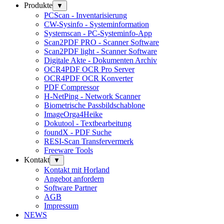
Produkte
▼
PCScan - Inventarisierung
CW-Sysinfo - Systeminformation
Systemscan - PC-Systeminfo-App
Scan2PDF PRO - Scanner Software
Scan2PDF light - Scanner Software
Digitale Akte - Dokumenten Archiv
OCR4PDF OCR Pro Server
OCR4PDF OCR Konverter
PDF Compressor
H-NetPing - Network Scanner
Biometrische Passbildschablone
ImageOrga4Heike
Dokutool - Textbearbeitung
foundX - PDF Suche
RESI-Scan Transfervermerk
Freeware Tools
Kontakt
▼
Kontakt mit Horland
Angebot anfordern
Software Partner
AGB
Impressum
NEWS