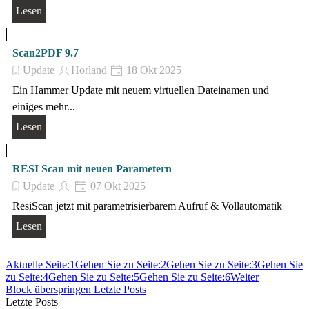
Lesen
Scan2PDF 9.7
Update
Horland
18 Okt 2025
Ein Hammer Update mit neuem virtuellen Dateinamen und
einiges mehr...
Lesen
RESI Scan mit neuen Parametern
Update
07 Okt 2025
ResiScan jetzt mit parametrisierbarem Aufruf & Vollautomatik
Lesen
Aktuelle Seite:
1
Gehen Sie zu Seite:
2
Gehen Sie zu Seite:
3
Gehen Sie
zu Seite:
4
Gehen Sie zu Seite:
5
Gehen Sie zu Seite:
6
Weiter
Block überspringen Letzte Posts
Letzte Posts