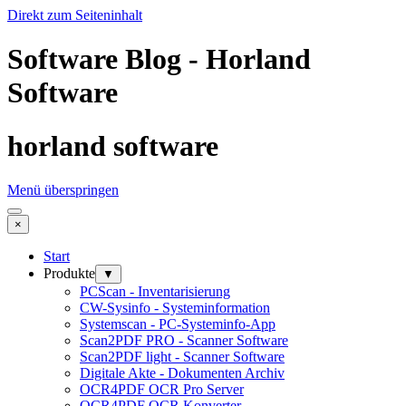
Direkt zum Seiteninhalt
Software Blog - Horland
Software
horland software
Menü überspringen
×
Start
Produkte
▼
PCScan - Inventarisierung
CW-Sysinfo - Systeminformation
Systemscan - PC-Systeminfo-App
Scan2PDF PRO - Scanner Software
Scan2PDF light - Scanner Software
Digitale Akte - Dokumenten Archiv
OCR4PDF OCR Pro Server
OCR4PDF OCR Konverter