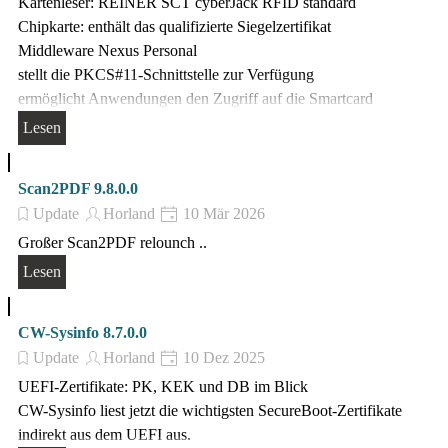
Kartenleser: REINER SCT cyberJack RFID standard
Chipkarte: enthält das qualifizierte Siegelzertifikat
Middleware Nexus Personal
stellt die PKCS#11-Schnittstelle zur Verfügung
ermöglicht Anwendungen den Zugriff auf die Smartcard
Lesen
Scan2PDF 9.8.0.0
Update
Horland
10 Mär 2026
Großer Scan2PDF relounch ..
Lesen
CW-Sysinfo 8.7.0.0
Update
Horland
10 Dez 2025
UEFI-Zertifikate: PK, KEK und DB im Blick
CW-Sysinfo liest jetzt die wichtigsten SecureBoot-Zertifikate
indirekt aus dem UEFI aus.