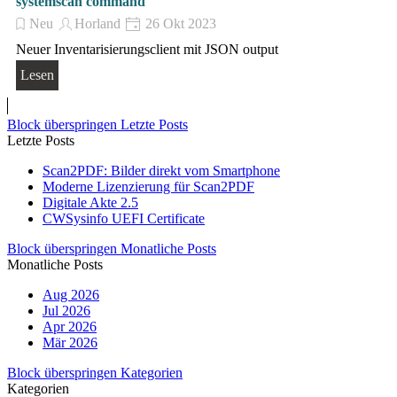
systemscan command
Neu
Horland
26 Okt 2023
Neuer Inventarisierungsclient mit JSON output
Lesen
Block überspringen Letzte Posts
Letzte Posts
Scan2PDF: Bilder direkt vom Smartphone
Moderne Lizenzierung für Scan2PDF
Digitale Akte 2.5
CWSysinfo UEFI Certificate
Block überspringen Monatliche Posts
Monatliche Posts
Aug 2026
Jul 2026
Apr 2026
Mär 2026
Block überspringen Kategorien
Kategorien