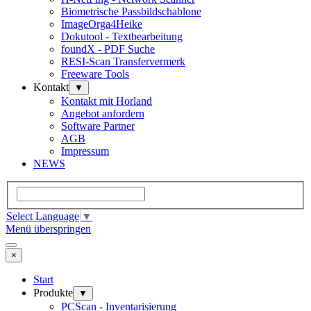
Biometrische Passbildschablone
ImageOrga4Heike
Dokutool - Textbearbeitung
foundX - PDF Suche
RESI-Scan Transfervermerk
Freeware Tools
Kontakt
▼
Kontakt mit Horland
Angebot anfordern
Software Partner
AGB
Impressum
NEWS
Select Language
▼
Menü überspringen
×
Start
Produkte
▼
PCScan - Inventarisierung