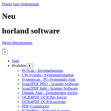
Direkt zum Seiteninhalt
Neu
horland software
Menü überspringen
×
Start
Produkte
▼
PCScan - Inventarisierung
CW-Sysinfo - Systeminformation
Systemscan - PC-Systeminfo-App
Scan2PDF PRO - Scanner Software
Scan2PDF light - Scanner Software
Digitale Akte - Dokumenten Archiv
OCR4PDF OCR Pro Server
OCR4PDF OCR Konverter
PDF Compressor
H-NetPing - Network Scanner