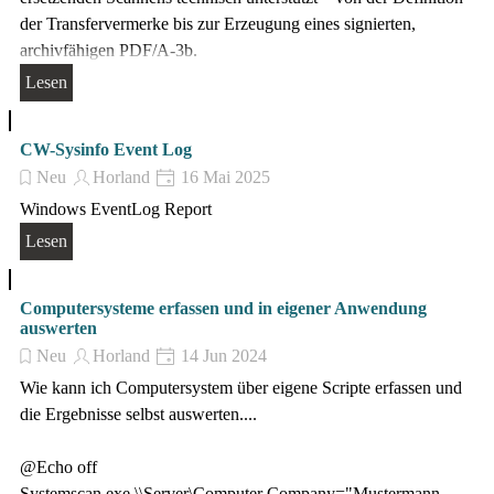
der Transfervermerke bis zur Erzeugung eines signierten,
archivfähigen PDF/A-3b.
Lesen
CW-Sysinfo Event Log
Neu
Horland
16 Mai 2025
Windows EventLog Report
Lesen
Computersysteme erfassen und in eigener Anwendung
auswerten
Neu
Horland
14 Jun 2024
Wie kann ich Computersystem über eigene Scripte erfassen und
die Ergebnisse selbst auswerten....
@Echo off
Systemscan.exe \\Server\Computer Company="Mustermann