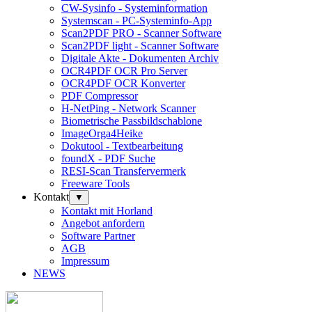
CW-Sysinfo - Systeminformation
Systemscan - PC-Systeminfo-App
Scan2PDF PRO - Scanner Software
Scan2PDF light - Scanner Software
Digitale Akte - Dokumenten Archiv
OCR4PDF OCR Pro Server
OCR4PDF OCR Konverter
PDF Compressor
H-NetPing - Network Scanner
Biometrische Passbildschablone
ImageOrga4Heike
Dokutool - Textbearbeitung
foundX - PDF Suche
RESI-Scan Transfervermerk
Freeware Tools
Kontakt
▼
Kontakt mit Horland
Angebot anfordern
Software Partner
AGB
Impressum
NEWS