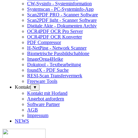
CW-Sysinfo - Systeminformation
Systemscan - PC-Systeminfo-App
Scan2PDF PRO - Scanner Software
Scan2PDF light - Scanner Software
Digitale Akte - Dokumenten Archiv
OCR4PDF OCR Pro Server
OCR4PDF OCR Konverter
PDF Compressor
H-NetPing - Network Scanner
Biometrische Passbildschablone
ImageOrga4Heike
Dokutool - Textbearbeitung
foundX - PDF Suche
RESI-Scan Transfervermerk
Freeware Tools
Kontakt
▼
Kontakt mit Horland
Angebot anfordern
Software Partner
AGB
Impressum
NEWS