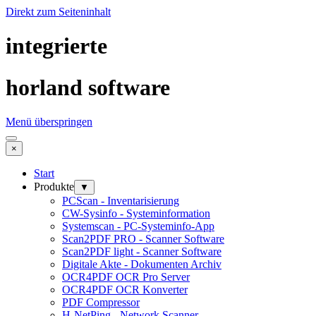
Direkt zum Seiteninhalt
integrierte
horland software
Menü überspringen
×
Start
Produkte
▼
PCScan - Inventarisierung
CW-Sysinfo - Systeminformation
Systemscan - PC-Systeminfo-App
Scan2PDF PRO - Scanner Software
Scan2PDF light - Scanner Software
Digitale Akte - Dokumenten Archiv
OCR4PDF OCR Pro Server
OCR4PDF OCR Konverter
PDF Compressor
H-NetPing - Network Scanner