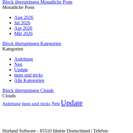
Block überspringen Monatliche Posts
Monatliche Posts
Aug 2026
Jul 2026
Apr 2026
Mär 2026
Block überspringen Kategorien
Kategorien
Anleitung
Neu
Update
tipps und tricks
Alle Kategorien
Block überspringen Clouds
Clouds
Update
Neu
Anleitung
tipps und tricks
Horland Software - 65510 Idstein Deutschland | Telefon: