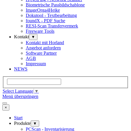
Biometrische Passbildschablone
ImageOrga4Heike
Dokutool - Textbearbeitung
foundX - PDF Suche
RESI-Scan Transfervermerk
Freeware Tools
Kontakt
▼
Kontakt mit Horland
Angebot anfordern
Software Partner
AGB
Impressum
NEWS
Select Language
▼
Menü überspringen
×
Start
Produkte
▼
PCScan - Inventarisierung