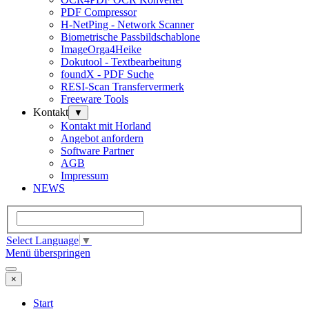
PDF Compressor
H-NetPing - Network Scanner
Biometrische Passbildschablone
ImageOrga4Heike
Dokutool - Textbearbeitung
foundX - PDF Suche
RESI-Scan Transfervermerk
Freeware Tools
Kontakt
▼
Kontakt mit Horland
Angebot anfordern
Software Partner
AGB
Impressum
NEWS
Select Language
▼
Menü überspringen
×
Start