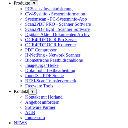
Produkte
▼
PCScan - Inventarisierung
CW-Sysinfo - Systeminformation
Systemscan - PC-Systeminfo-App
Scan2PDF PRO - Scanner Software
Scan2PDF light - Scanner Software
Digitale Akte - Dokumenten Archiv
OCR4PDF OCR Pro Server
OCR4PDF OCR Konverter
PDF Compressor
H-NetPing - Network Scanner
Biometrische Passbildschablone
ImageOrga4Heike
Dokutool - Textbearbeitung
foundX - PDF Suche
RESI-Scan Transfervermerk
Freeware Tools
Kontakt
▼
Kontakt mit Horland
Angebot anfordern
Software Partner
AGB
Impressum
NEWS