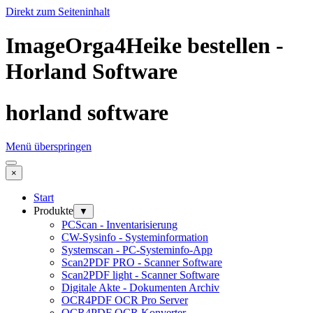
Direkt zum Seiteninhalt
ImageOrga4Heike bestellen -
Horland Software
horland software
Menü überspringen
×
Start
Produkte
▼
PCScan - Inventarisierung
CW-Sysinfo - Systeminformation
Systemscan - PC-Systeminfo-App
Scan2PDF PRO - Scanner Software
Scan2PDF light - Scanner Software
Digitale Akte - Dokumenten Archiv
OCR4PDF OCR Pro Server
OCR4PDF OCR Konverter