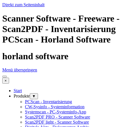
Direkt zum Seiteninhalt
Scanner Software - Freeware -
Scan2PDF - Inventarisierung
PCScan - Horland Software
horland software
Menü überspringen
×
Start
Produkte
▼
PCScan - Inventarisierung
CW-Sysinfo - Systeminformation
Systemscan - PC-Systeminfo-App
Scan2PDF PRO - Scanner Software
Scan2PDF light - Scanner Software