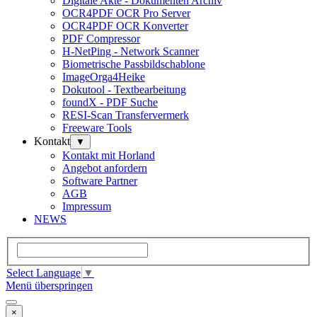
Digitale Akte - Dokumenten Archiv
OCR4PDF OCR Pro Server
OCR4PDF OCR Konverter
PDF Compressor
H-NetPing - Network Scanner
Biometrische Passbildschablone
ImageOrga4Heike
Dokutool - Textbearbeitung
foundX - PDF Suche
RESI-Scan Transfervermerk
Freeware Tools
Kontakt
▼
Kontakt mit Horland
Angebot anfordern
Software Partner
AGB
Impressum
NEWS
Select Language
▼
Menü überspringen
×