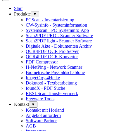
Start
Produkte
▼
PCScan - Inventarisierung
CW-Sysinfo - Systeminformation
Systemscan - PC-Systeminfo-App
Scan2PDF PRO - Scanner Software
Scan2PDF light - Scanner Software
Digitale Akte - Dokumenten Archiv
OCR4PDF OCR Pro Server
OCR4PDF OCR Konverter
PDF Compressor
H-NetPing - Network Scanner
Biometrische Passbildschablone
ImageOrga4Heike
Dokutool - Textbearbeitung
foundX - PDF Suche
RESI-Scan Transfervermerk
Freeware Tools
Kontakt
▼
Kontakt mit Horland
Angebot anfordern
Software Partner
AGB