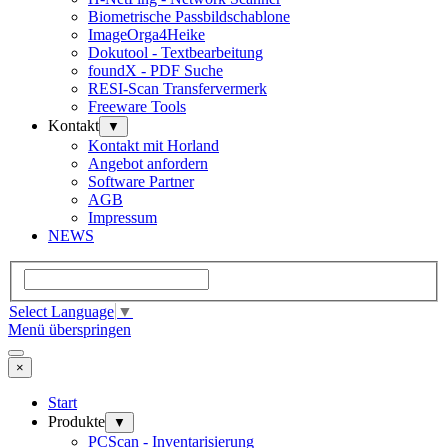
Biometrische Passbildschablone
ImageOrga4Heike
Dokutool - Textbearbeitung
foundX - PDF Suche
RESI-Scan Transfervermerk
Freeware Tools
Kontakt
▼
Kontakt mit Horland
Angebot anfordern
Software Partner
AGB
Impressum
NEWS
Select Language
▼
Menü überspringen
×
Start
Produkte
▼
PCScan - Inventarisierung