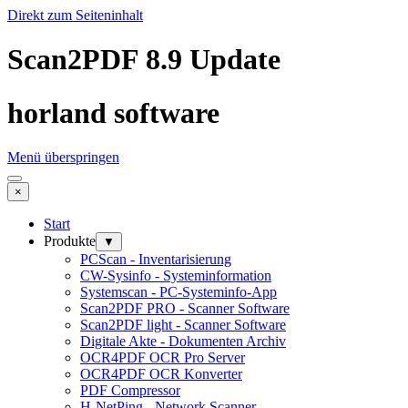
Direkt zum Seiteninhalt
Scan2PDF 8.9 Update
horland software
Menü überspringen
×
Start
Produkte
▼
PCScan - Inventarisierung
CW-Sysinfo - Systeminformation
Systemscan - PC-Systeminfo-App
Scan2PDF PRO - Scanner Software
Scan2PDF light - Scanner Software
Digitale Akte - Dokumenten Archiv
OCR4PDF OCR Pro Server
OCR4PDF OCR Konverter
PDF Compressor
H-NetPing - Network Scanner