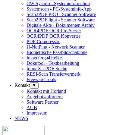
CW-Sysinfo - Systeminformation
Systemscan - PC-Systeminfo-App
Scan2PDF PRO - Scanner Software
Scan2PDF light - Scanner Software
Digitale Akte - Dokumenten Archiv
OCR4PDF OCR Pro Server
OCR4PDF OCR Konverter
PDF Compressor
H-NetPing - Network Scanner
Biometrische Passbildschablone
ImageOrga4Heike
Dokutool - Textbearbeitung
foundX - PDF Suche
RESI-Scan Transfervermerk
Freeware Tools
Kontakt
▼
Kontakt mit Horland
Angebot anfordern
Software Partner
AGB
Impressum
NEWS